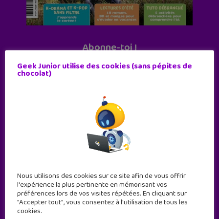
Abonne-toi !
11 numéros par an
Geek Junior utilise des cookies (sans pépites de
chocolat)
JE M'ABONNE !
Nous utilisons des cookies sur ce site afin de vous offrir
l'expérience la plus pertinente en mémorisant vos
préférences lors de vos visites répétées. En cliquant sur
"Accepter tout", vous consentez à l'utilisation de tous les
cookies.