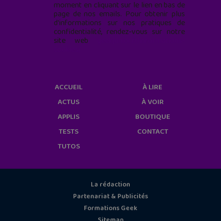
moment en cliquant sur le lien en bas de
page de nos emails. Pour obtenir plus
d'informations sur nos pratiques de
confidentialité, rendez-vous sur notre
site web
geekjunior.fr/informations-
cookies/
ACCUEIL
À LIRE
ACTUS
À VOIR
APPLIS
BOUTIQUE
TESTS
CONTACT
TUTOS
La rédaction
Partenariat & Publicités
Formations Geek
Sitemap