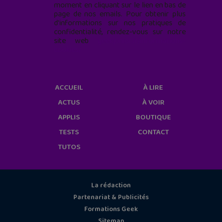
moment en cliquant sur le lien en bas de
page de nos emails. Pour obtenir plus
d'informations sur nos pratiques de
confidentialité, rendez-vous sur notre
site web
geekjunior.fr/informations-
cookies/
ACCUEIL
À LIRE
ACTUS
À VOIR
APPLIS
BOUTIQUE
TESTS
CONTACT
TUTOS
La rédaction
Partenariat & Publicités
Formations Geek
Sitemap