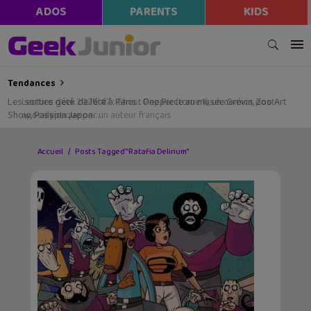
ADOS
PARENTS
KIDS
Tendances
Les sorties geek de l’été à Paris : One Piece au musée Grévin, Zoo Art
Show, Passion Japon…
Accueil
Posts Tagged "Ratafia Delirium"