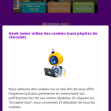
Abonne-toi !
11 numéros par an
Geek Junior utilise des cookies (sans pépites de
chocolat)
JE M'ABONNE !
Nous utilisons des cookies sur ce site afin de vous offrir
l'expérience la plus pertinente en mémorisant vos
préférences lors de vos visites répétées. En cliquant sur
"Accepter tout", vous consentez à l'utilisation de tous les
cookies.