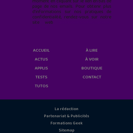
moment en cliquant sur le lien en bas de
page de nos emails. Pour obtenir plus
d'informations sur nos pratiques de
confidentialité, rendez-vous sur notre
site web
geekjunior.fr/informations-
cookies/
ACCUEIL
À LIRE
ACTUS
À VOIR
APPLIS
BOUTIQUE
TESTS
CONTACT
TUTOS
La rédaction
Partenariat & Publicités
Formations Geek
Sitemap