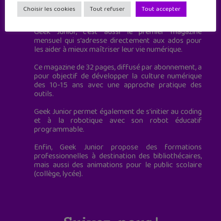
Geek Junior est le premier site de culture numérique
Choisir les cookies
Tout refuser
Tout accepter
à destination des adolescents.
Geek Junior, c’est aussi le premier magazine
mensuel qui s’adresse directement aux ados pour
les aider à mieux maîtriser leur vie numérique.
Ce magazine de 32 pages, diffusé par abonnement, a
pour objectif de développer la culture numérique
des 10-15 ans avec une approche pratique des
outils.
Geek Junior permet également de s'initier au coding
et à la robotique avec son robot éducatif
programmable.
Enfin, Geek Junior propose des formations
professionnelles à destination des bibliothécaires,
mais aussi des animations pour le public scolaire
(collège, lycée).