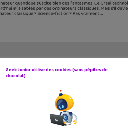
inateur quantique suscite bien des fantasmes. Ce Graal techno
rd’hui infaisables par des ordinateurs classiques. Mais s’il devi
inateur classique ? Science-fiction ? Pas vraiment.
Geek Junior utilise des cookies (sans pépites de
chocolat)