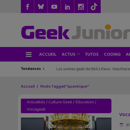
ACCUEIL
TUTOS
CODING
ACTUS
A
Tendances
Les sorties geek de l’été à Paris : One Pie
Accueil
Posts Tagged "quantique"
Actualités
/
Culture Geek
/
Éducation
/
Vocageek
Voca
31