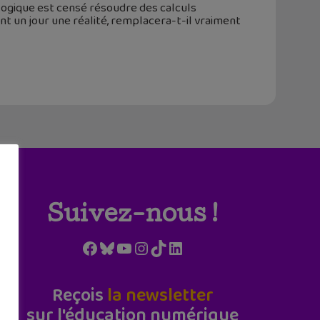
logique est censé résoudre des calculs
ent un jour une réalité, remplacera-t-il vraiment
Suivez-nous !
Facebook
Bluesky
YouTube
Instagram
TikTok
LinkedIn
Reçois
la newsletter
sur l'éducation numérique