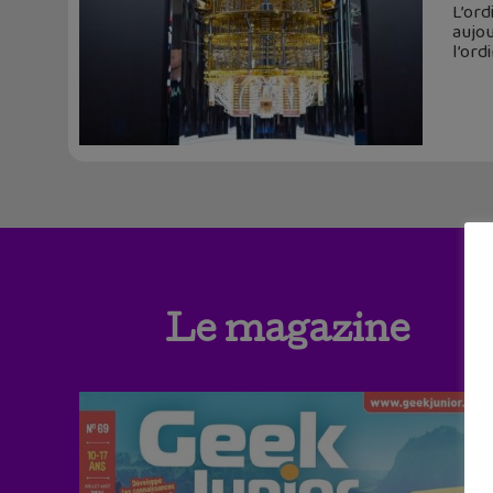
L’ord
aujou
l’ord
Le magazine