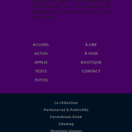
page de nos emails. Pour obtenir plus
d'informations sur nos pratiques de
confidentialité, rendez-vous sur notre
site web
geekjunior.fr/informations-
cookies/
ACCUEIL
À LIRE
ACTUS
À VOIR
APPLIS
BOUTIQUE
TESTS
CONTACT
TUTOS
La rédaction
Partenariat & Publicités
Formations Geek
Sitemap
Mentions légales