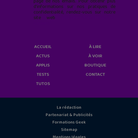
page de nos emails. Pour obtenir plus
d'informations sur nos pratiques de
confidentialité, rendez-vous sur notre
site web
geekjunior.fr/informations-
cookies/
ACCUEIL
À LIRE
ACTUS
À VOIR
APPLIS
BOUTIQUE
TESTS
CONTACT
TUTOS
La rédaction
Partenariat & Publicités
Formations Geek
Sitemap
Mentions légales