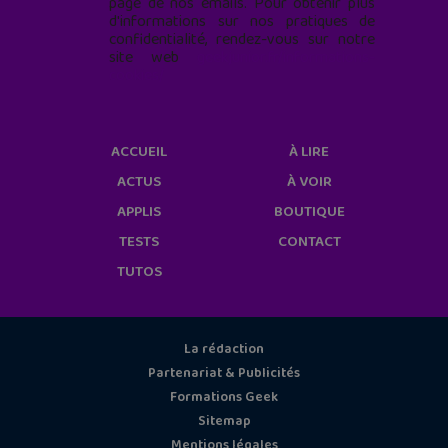
page de nos emails. Pour obtenir plus
d'informations sur nos pratiques de
confidentialité, rendez-vous sur notre
site web
geekjunior.fr/informations-
cookies/
ACCUEIL
À LIRE
ACTUS
À VOIR
APPLIS
BOUTIQUE
TESTS
CONTACT
TUTOS
La rédaction
Partenariat & Publicités
Formations Geek
Sitemap
Mentions légales