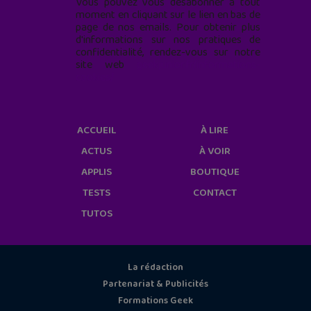
Vous pouvez vous désabonner à tout
moment en cliquant sur le lien en bas de
page de nos emails. Pour obtenir plus
d'informations sur nos pratiques de
confidentialité, rendez-vous sur notre
site web
geekjunior.fr/informations-
cookies/
ACCUEIL
À LIRE
ACTUS
À VOIR
APPLIS
BOUTIQUE
TESTS
CONTACT
TUTOS
La rédaction
Partenariat & Publicités
Formations Geek