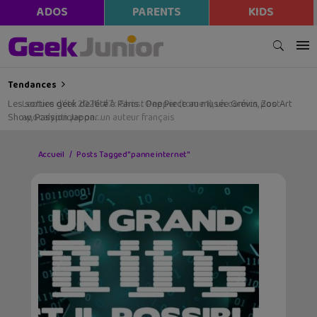
ADOS
PARENTS
KIDS
Tendances
Les sorties geek de l’été à Paris : One Piece au musée Grévin, Zoo Art
Show, Passion Japon…
Accueil
Posts Tagged "panne internet"