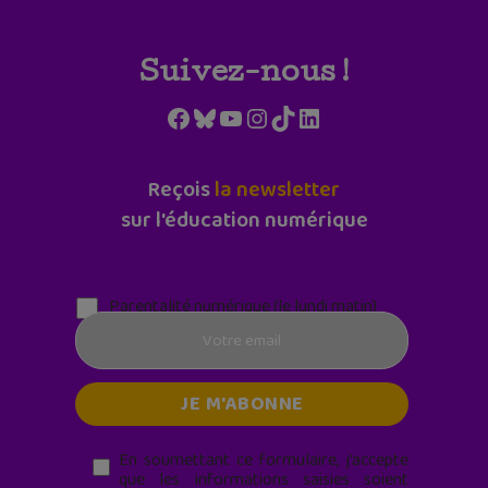
Suivez-nous !
Facebook
Bluesky
YouTube
Instagram
TikTok
LinkedIn
Reçois
la newsletter
sur l'éducation numérique
Parentalité numérique (le lundi matin)
En soumettant ce formulaire, j’accepte
que les informations saisies soient