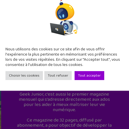
Nous utilisons des cookies sur ce site afin de vous offrir
l'expérience la plus pertinente en mémorisant vos préférences
lors de vos visites répétées. En cliquant sur "Accepter tout", vous
consentez à l'utilisation de tous les cookies.
Choisir les cookies
Tout refuser
Tout accepter
Geek Junior est le premier site de culture
numérique à destination des adolescents.
Geek Junior, c’est aussi le premier magazine
mensuel qui s’adresse directement aux ados
pour les aider à mieux maîtriser leur vie
numérique.
Ce magazine de 32 pages, diffusé par
abonnement, a pour objectif de développer la