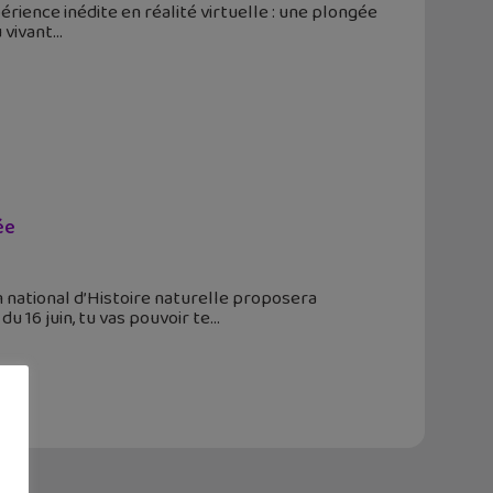
ience inédite en réalité virtuelle : une plongée
u vivant
ée
m national d’Histoire naturelle proposera
du 16 juin, tu vas pouvoir te