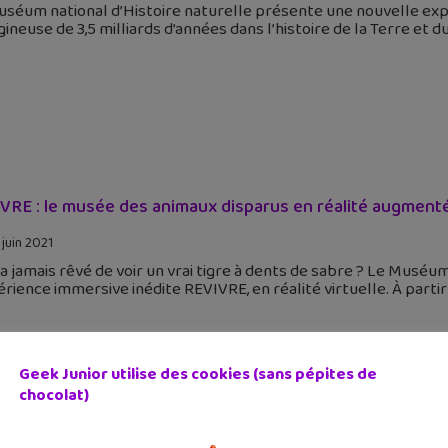
séum national d’Histoire naturelle présente une nouvelle expér
gineuse de 3,5 milliards d’années dans l’histoire de la Terre et d
VRE : le musée des animaux disparus en réalité augment
 juin 2021
’a jamais rêvé de voir un vrai tigre à dents de sabre ? Le Muséu
érience immersive inédite REVIVRE, en réalité virtuelle. À partir 
Geek Junior utilise des cookies (sans pépites de
chocolat)