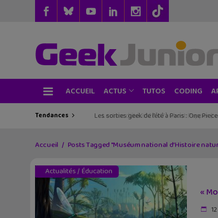
ACCUEIL
TUTOS
CODING
ACTUS
A
Tendances
Les sorties geek de l’été à Paris : One Pie
Accueil
Posts Tagged "Muséum national d’Histoire natur
Actualités
/
Éducation
« Mo
12