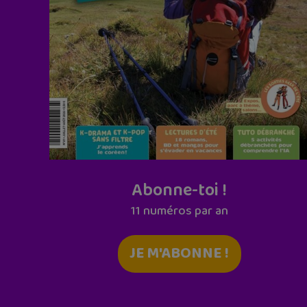
Abonne-toi !
11 numéros par an
JE M'ABONNE !