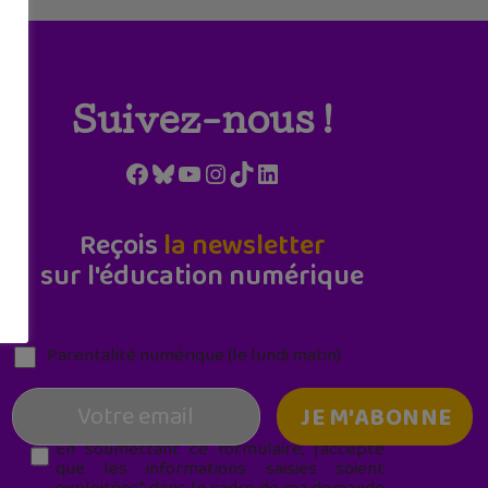
Suivez-nous !
Facebook
Bluesky
YouTube
Instagram
TikTok
LinkedIn
Reçois
la newsletter
sur l'éducation numérique
Parentalité numérique (le lundi matin)
En soumettant ce formulaire, j’accepte
que les informations saisies soient