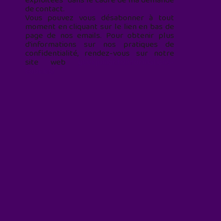
exploitées* dans le cadre de ma demande
de contact.
Vous pouvez vous désabonner à tout
moment en cliquant sur le lien en bas de
page de nos emails. Pour obtenir plus
d'informations sur nos pratiques de
confidentialité, rendez-vous sur notre
site web
geekjunior.fr/informations-
cookies/