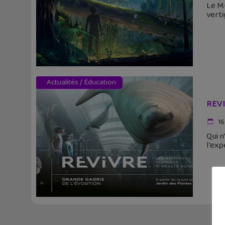
Le Mu
verti
Actualités
/
Éducation
REVI
16
Qui n
l'exp