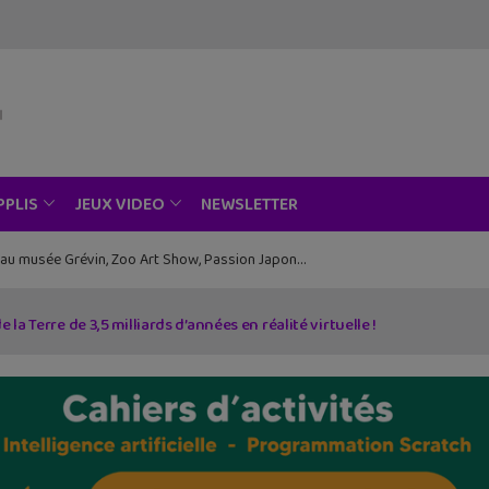
NEWSLETTER
PPLIS
JEUX VIDEO
ce au musée Grévin, Zoo Art Show, Passion Japon…
la Terre de 3,5 milliards d’années en réalité virtuelle !