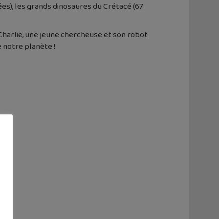
nées), les grands dinosaures du Crétacé (67
Charlie, une jeune chercheuse et son robot
 notre planète !