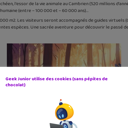
rchéen, l’essor de la vie animale au Cambrien (520 millions d’an
e humaine (entre – 100 000 et – 60 000 ans)…
000 m2. Les visiteurs seront accompagnés de guides virtuels (
entes espèces. Une sacrée aventure pour découvrir le passé de
Geek Junior utilise des cookies (sans pépites de
chocolat)