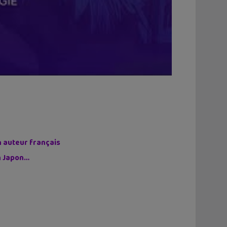
n auteur français
on Japon…