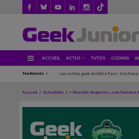
ACCUEIL
TUTOS
CODING
ACTUS
A
Tendances
Les sorties geek de l’été à Paris : One Pie
Accueil
Actualités
« Mondes disparus », une histoire de 