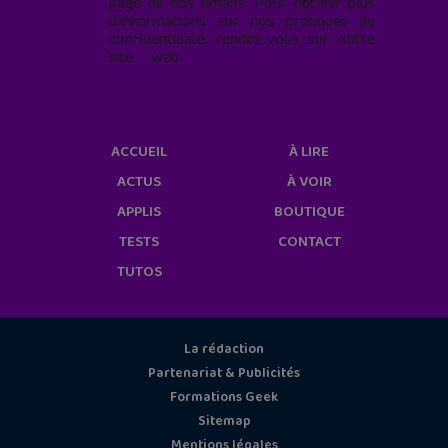
page de nos emails. Pour obtenir plus
d'informations sur nos pratiques de
confidentialité, rendez-vous sur notre
site web
geekjunior.fr/informations-
cookies/
ACCUEIL
À LIRE
ACTUS
À VOIR
APPLIS
BOUTIQUE
TESTS
CONTACT
TUTOS
La rédaction
Partenariat & Publicités
Formations Geek
Sitemap
Mentions légales