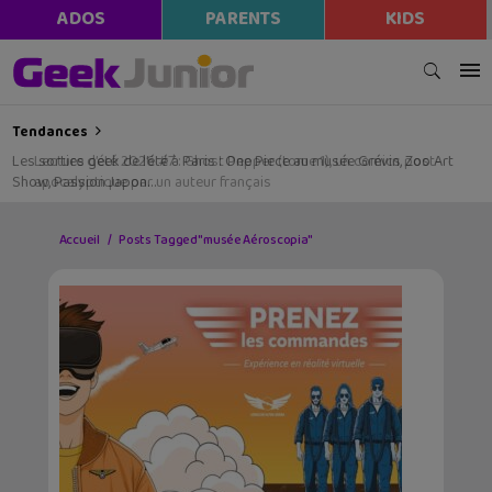
ADOS
PARENTS
KIDS
Tendances
Les sorties geek de l’été à Paris : One Piece au musée Grévin, Zoo Art
Show, Passion Japon…
Accueil
Posts Tagged "musée Aéroscopia"