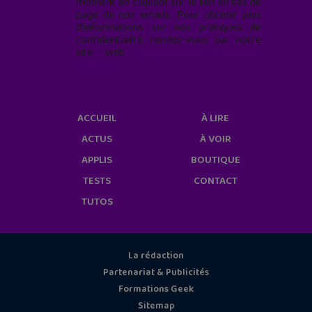
moment en cliquant sur le lien en bas de
page de nos emails. Pour obtenir plus
d'informations sur nos pratiques de
confidentialité, rendez-vous sur notre
site web
geekjunior.fr/informations-
cookies/
ACCUEIL
À LIRE
ACTUS
À VOIR
APPLIS
BOUTIQUE
TESTS
CONTACT
TUTOS
La rédaction
Partenariat & Publicités
Formations Geek
Sitemap