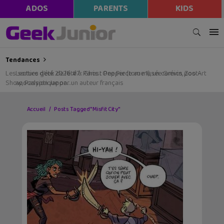
ADOS
PARENTS
KIDS
Tendances
Les sorties geek de l’été à Paris : One Piece au musée Grévin, Zoo Art
Show, Passion Japon…
Accueil
Posts Tagged "Misfit City"