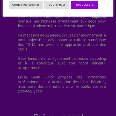
Geek Junior est le premier site de culture numérique
Choisir les cookies
Tout refuser
Tout accepter
à destination des adolescents.
Geek Junior, c’est aussi le premier magazine
mensuel qui s’adresse directement aux ados pour
les aider à mieux maîtriser leur vie numérique.
Ce magazine de 32 pages, diffusé par abonnement, a
pour objectif de développer la culture numérique
des 10-15 ans avec une approche pratique des
outils.
Geek Junior permet également de s'initier au coding
et à la robotique avec son robot éducatif
programmable.
Enfin, Geek Junior propose des formations
professionnelles à destination des bibliothécaires,
mais aussi des animations pour le public scolaire
(collège, lycée).