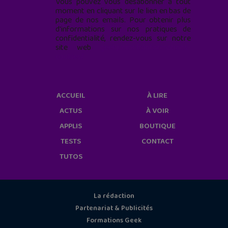
Vous pouvez vous désabonner à tout
moment en cliquant sur le lien en bas de
page de nos emails. Pour obtenir plus
d'informations sur nos pratiques de
confidentialité, rendez-vous sur notre
site web
geekjunior.fr/informations-
cookies/
ACCUEIL
À LIRE
ACTUS
À VOIR
APPLIS
BOUTIQUE
TESTS
CONTACT
TUTOS
La rédaction
Partenariat & Publicités
Formations Geek