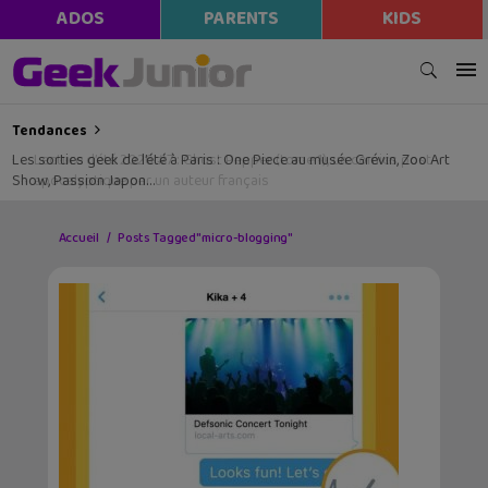
ADOS
PARENTS
KIDS
Tendances
Les sorties geek de l’été à Paris : One Piece au musée Grévin, Zoo Art
Show, Passion Japon…
Accueil
Posts Tagged "micro-blogging"