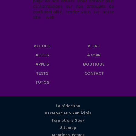
page de nos emails. Pour obtenir plus
d'informations sur nos pratiques de
confidentialité, rendez-vous sur notre
site web
geekjunior.fr/informations-
cookies/
ACCUEIL
À LIRE
ACTUS
À VOIR
APPLIS
BOUTIQUE
TESTS
CONTACT
TUTOS
La rédaction
Partenariat & Publicités
Formations Geek
Sitemap
Mentions légales