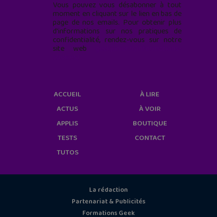
Vous pouvez vous désabonner à tout
moment en cliquant sur le lien en bas de
page de nos emails. Pour obtenir plus
d'informations sur nos pratiques de
confidentialité, rendez-vous sur notre
site web
geekjunior.fr/informations-
cookies/
ACCUEIL
À LIRE
ACTUS
À VOIR
APPLIS
BOUTIQUE
TESTS
CONTACT
TUTOS
La rédaction
Partenariat & Publicités
Formations Geek