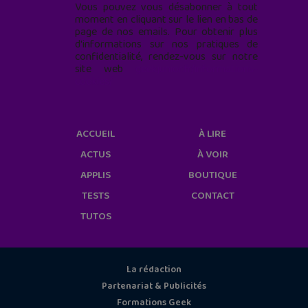
Vous pouvez vous désabonner à tout
moment en cliquant sur le lien en bas de
page de nos emails. Pour obtenir plus
d'informations sur nos pratiques de
confidentialité, rendez-vous sur notre
site web
geekjunior.fr/informations-
cookies/
ACCUEIL
À LIRE
ACTUS
À VOIR
APPLIS
BOUTIQUE
TESTS
CONTACT
TUTOS
La rédaction
Partenariat & Publicités
Formations Geek