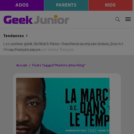
ADOS
PARENTS
KIDS
Tendances
Les sorties geek de l’été à Paris : One Piece au musée Grévin, Zoo Art
Show, Passion Japon…
Accueil
Posts Tagged "Martin Luther King"