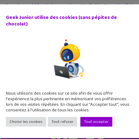
trailers jeux vidéo de la semaine #6 : Zelda Breath of the
Geek Junior utilise des cookies (sans pépites de
 janvier 2017
chocolat)
uveaux trailers de jeux vidéo avec cette fois Zelda : Breath of 
meda, MXGP3, Mario Sports Superstars. Zelda : Breath of the W
Nous utilisons des cookies sur ce site afin de vous offrir
l'expérience la plus pertinente en mémorisant vos préférences
lors de vos visites répétées. En cliquant sur "Accepter tout", vous
consentez à l'utilisation de tous les cookies.
Choisir les cookies
Tout refuser
Tout accepter