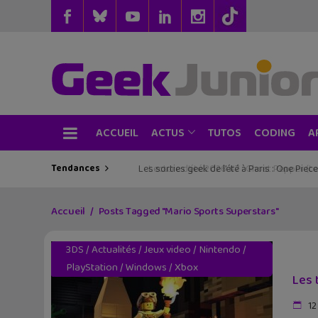
ACCUEIL
TUTOS
CODING
ACTUS
A
Tendances
Les sorties geek de l’été à Paris : One Pie
Accueil
Posts Tagged "Mario Sports Superstars"
3DS
/
Actualités
/
Jeux video
/
Nintendo
/
PlayStation
/
Windows
/
Xbox
Les 
12