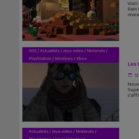
Voici
Rain 
nive
3DS
/
Actualités
/
Jeux video
/
Nintendo
/
PlayStation
/
Windows
/
Xbox
Les 
12
Nouve
Super
s'af
Actualités
/
Jeux video
/
Nintendo
/