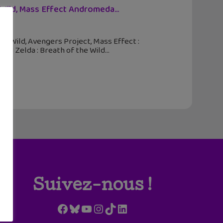
 Wild, Mass Effect Andromeda...
the Wild, Avengers Project, Mass Effect :
ild Zelda : Breath of the Wild
Suivez-nous !
Facebook
Bluesky
YouTube
Instagram
TikTok
LinkedIn