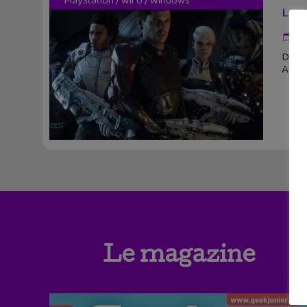
PlayStation
/
Wii U
/
Windows
Les 
29
De no
Andro
Le magazine