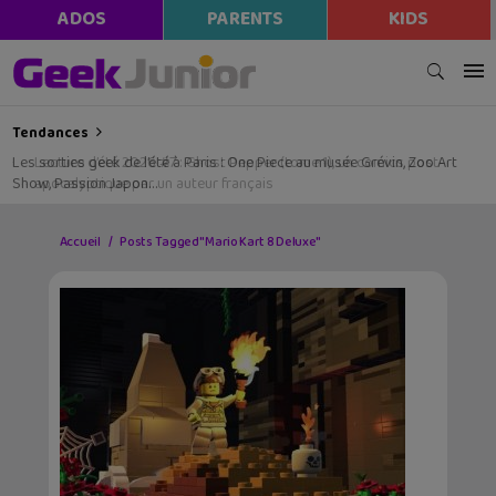
ADOS
PARENTS
KIDS
Tendances
Les sorties geek de l’été à Paris : One Piece au musée Grévin, Zoo Art
Show, Passion Japon…
Accueil
Posts Tagged "Mario Kart 8 Deluxe"