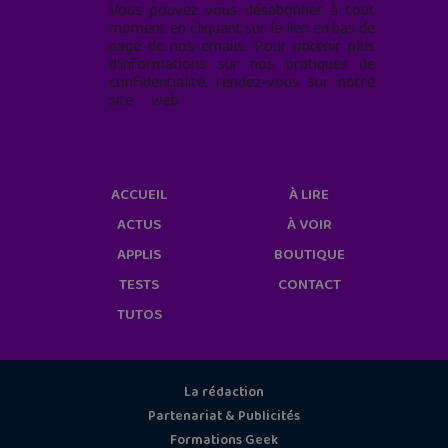
Vous pouvez vous désabonner à tout
moment en cliquant sur le lien en bas de
page de nos emails. Pour obtenir plus
d'informations sur nos pratiques de
confidentialité, rendez-vous sur notre
site web
geekjunior.fr/informations-
cookies/
ACCUEIL
À LIRE
ACTUS
À VOIR
APPLIS
BOUTIQUE
TESTS
CONTACT
TUTOS
La rédaction
Partenariat & Publicités
Formations Geek