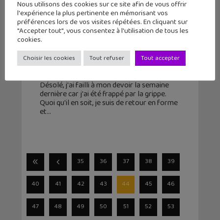
Nous utilisons des cookies sur ce site afin de vous offrir
l'expérience la plus pertinente en mémorisant vos
préférences lors de vos visites répétées. En cliquant sur
"Accepter tout", vous consentez à l'utilisation de tous les
« A Silent Voice » : le manga où le
cookies.
silence est d’or !
Choisir les cookies
Tout refuser
Tout accepter
3 février 2017
Hello geeks and geekettes, vous allez bien ?
Désolé, j'ai failli à mon devoir la semaine
dernière car j'ai été frappé par la grippe.
Quoi qu'il en soit, je suis de retour en forme
et
35
36
37
38
39
40
41
42
43
44
45
46
47
48
49
50
51
52
53