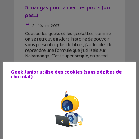
5 mangas pour aimer tes profs (ou
pas…)
24 février 2017
Coucou les geeks et les geekettes, comme
on se retrouve !! Alors, histoire de pouvoir
vous présenter plus de titres, j'ai décider de
reprendre une formule que j'utilisais sur
Nakamanga. C'est super simple, on prend
Geek Junior utilise des cookies (sans pépites de
chocolat)