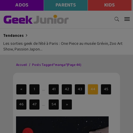
ADOS
PARENTS
KIDS
Tendances
Les sorties geek de l’été à Paris : One Piece au musée Grévin, Zoo Art
Show, Passion Japon…
Accueil
Posts Tagged "manga"
(Page 44)
...
«
1
41
42
43
44
45
...
46
47
54
»