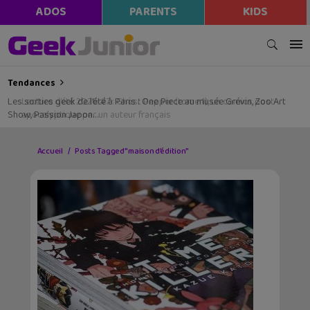
ADOS
PARENTS
KIDS
Tendances
Les sorties geek de l’été à Paris : One Piece au musée Grévin, Zoo Art
Show, Passion Japon…
Accueil
Posts Tagged "maison d’édition"