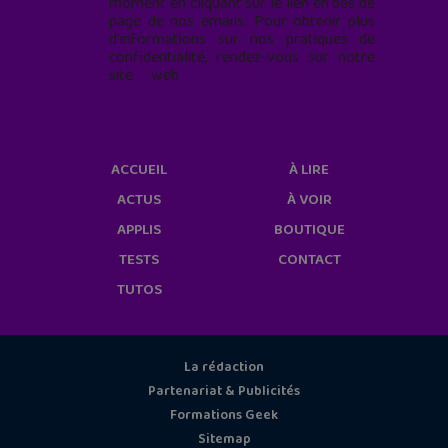
moment en cliquant sur le lien en bas de
page de nos emails. Pour obtenir plus
d'informations sur nos pratiques de
confidentialité, rendez-vous sur notre
site web
geekjunior.fr/informations-
cookies/
ACCUEIL
À LIRE
ACTUS
À VOIR
APPLIS
BOUTIQUE
TESTS
CONTACT
TUTOS
La rédaction
Partenariat & Publicités
Formations Geek
Sitemap