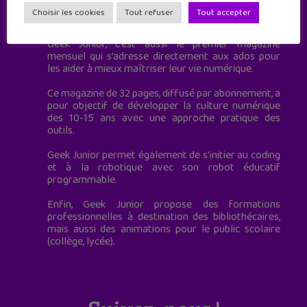
Geek Junior est le premier site de culture numérique
Choisir les cookies
Tout refuser
Tout accepter
à destination des adolescents.
Geek Junior, c’est aussi le premier magazine
mensuel qui s’adresse directement aux ados pour
les aider à mieux maîtriser leur vie numérique.
Ce magazine de 32 pages, diffusé par abonnement, a
pour objectif de développer la culture numérique
des 10-15 ans avec une approche pratique des
outils.
Geek Junior permet également de s'initier au coding
et à la robotique avec son robot éducatif
programmable.
Enfin, Geek Junior propose des formations
professionnelles à destination des bibliothécaires,
mais aussi des animations pour le public scolaire
(collège, lycée).