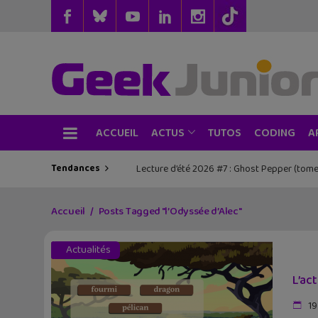
ACCUEIL
TUTOS
CODING
ACTUS
A
Tendances
Lecture d’été 2026 #7 : Ghost Pepper (tome
Accueil
Posts Tagged "l’Odyssée d’Alec"
Actualités
L’ac
19