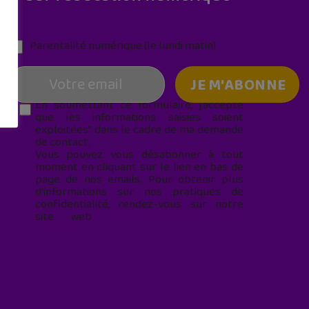
Parentalité numérique (le lundi matin)
En soumettant ce formulaire, j’accepte
que les informations saisies soient
exploitées* dans le cadre de ma demande
de contact.
Vous pouvez vous désabonner à tout
moment en cliquant sur le lien en bas de
page de nos emails. Pour obtenir plus
d'informations sur nos pratiques de
confidentialité, rendez-vous sur notre
site web
geekjunior.fr/informations-
cookies/