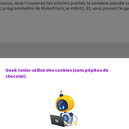
ssous, vous trouverez les articles publiés la semaine passée s
t programmable de Makeblock, le mBot2. Et, vous pouvez le ga
Geek Junior utilise des cookies (sans pépites de
chocolat)