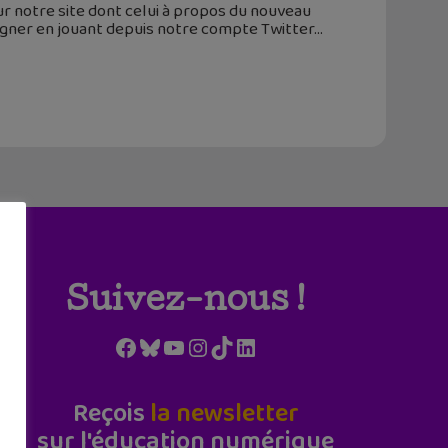
ur notre site dont celui à propos du nouveau
gner en jouant depuis notre compte Twitter
Suivez-nous !
Facebook
Bluesky
YouTube
Instagram
TikTok
LinkedIn
Reçois
la newsletter
sur l'éducation numérique