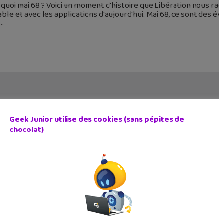
 quoi mai 68 ? Voici un moment d'histoire que Libération nous r
ble et avec les applications d'aujourd'hui. Mai 68, ce sont de
Geek Junior utilise des cookies (sans pépites de
chocolat)