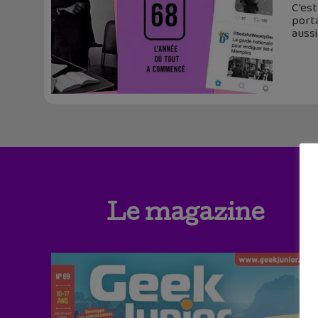
C'est
porta
aussi
Le magazine