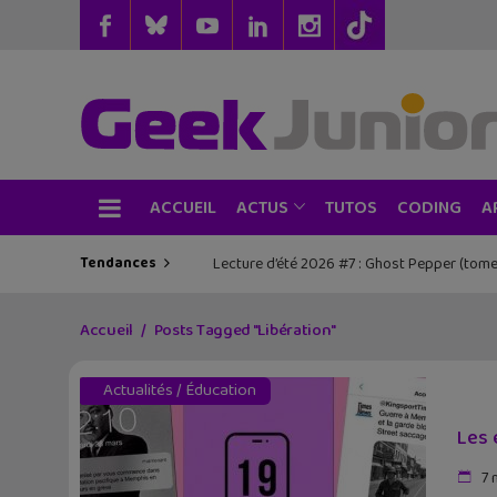
ACCUEIL
TUTOS
CODING
ACTUS
A
Tendances
Lecture d’été 2026 #7 : Ghost Pepper (tome
Les sorties geek de l’été à Paris : One 
Accueil
Posts Tagged "Libération"
Actualités
/
Éducation
Les 
7 