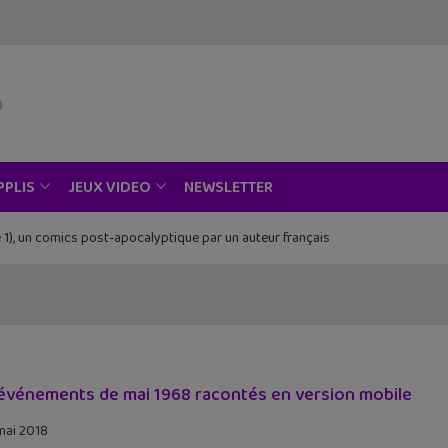
NEWSLETTER
PPLIS
JEUX VIDEO
 1), un comics post-apocalyptique par un auteur français
Piece au musée Grévin, Zoo Art Show, Passion Japon…
événements de mai 1968 racontés en version mobile
mai 2018