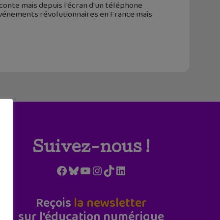
aconte mais depuis l'écran d'un téléphone
s événements révolutionnaires en France mais
Suivez-nous !
Facebook
Bluesky
YouTube
Instagram
TikTok
LinkedIn
Reçois
la newsletter
sur l'éducation numérique