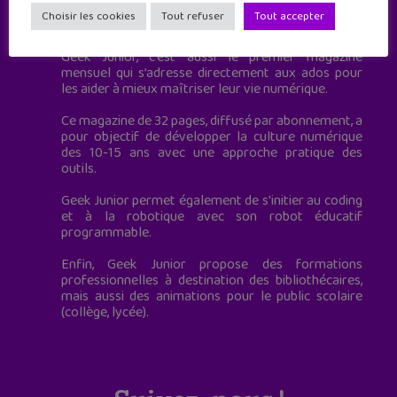
Geek Junior est le premier site de culture numérique
Choisir les cookies
Tout refuser
Tout accepter
à destination des adolescents.
Geek Junior, c’est aussi le premier magazine
mensuel qui s’adresse directement aux ados pour
les aider à mieux maîtriser leur vie numérique.
Ce magazine de 32 pages, diffusé par abonnement, a
pour objectif de développer la culture numérique
des 10-15 ans avec une approche pratique des
outils.
Geek Junior permet également de s'initier au coding
et à la robotique avec son robot éducatif
programmable.
Enfin, Geek Junior propose des formations
professionnelles à destination des bibliothécaires,
mais aussi des animations pour le public scolaire
(collège, lycée).