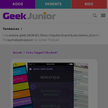
ADOS
PARENTS
KIDS
Tendances
Les sorties geek de l’été à Paris : One Piece au musée Grévin, Zoo Art
Show, Passion Japon…
Accueil
Posts Tagged "L’Etudiant"