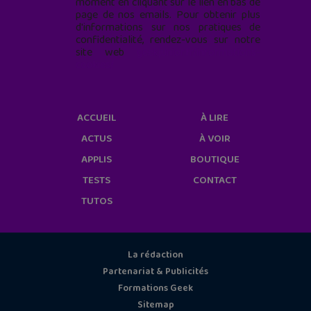
moment en cliquant sur le lien en bas de
page de nos emails. Pour obtenir plus
d'informations sur nos pratiques de
confidentialité, rendez-vous sur notre
site web
geekjunior.fr/informations-
cookies/
ACCUEIL
À LIRE
ACTUS
À VOIR
APPLIS
BOUTIQUE
TESTS
CONTACT
TUTOS
La rédaction
Partenariat & Publicités
Formations Geek
Sitemap