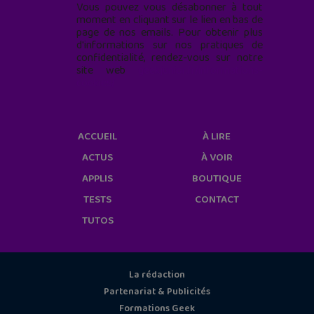
Vous pouvez vous désabonner à tout
moment en cliquant sur le lien en bas de
page de nos emails. Pour obtenir plus
d'informations sur nos pratiques de
confidentialité, rendez-vous sur notre
site web
geekjunior.fr/informations-
cookies/
ACCUEIL
À LIRE
ACTUS
À VOIR
APPLIS
BOUTIQUE
TESTS
CONTACT
TUTOS
La rédaction
Partenariat & Publicités
Formations Geek