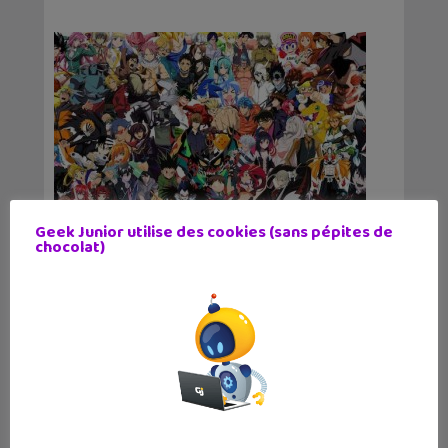
Geek Junior utilise des cookies (sans pépites de
chocolat)
Top 5 des animés à voir
(absolument) en 2021
12 janvier 2021
Tu veux regarder des animés mais tu ne sais
pas par où commencer ? On te propose la
liste de nos animés préférés, à voir