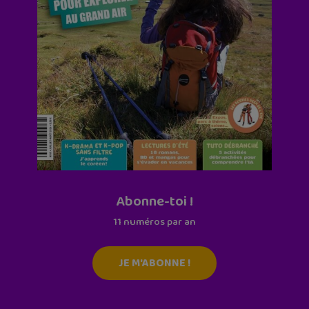
Abonne-toi !
11 numéros par an
JE M'ABONNE !