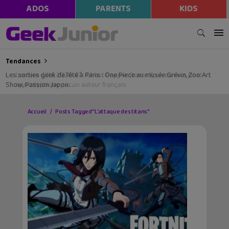
ADOS
PARENTS
KIDS
Tendances
Les sorties geek de l’été à Paris : One Piece au musée Grévin, Zoo Art
Show, Passion Japon…
Accueil
Posts Tagged "L’attaque des titans"