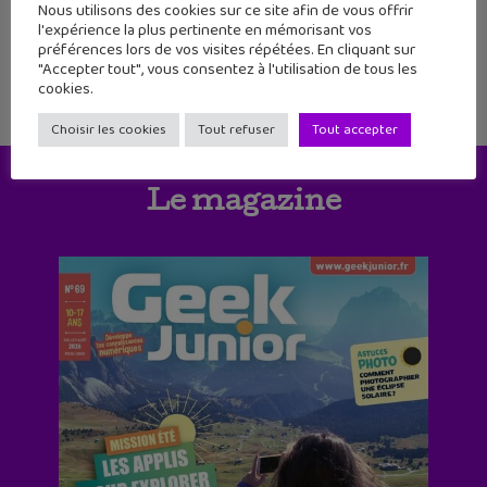
absolument en 2021. Nous t'avons fait la
Nous utilisons des cookies sur ce site afin de vous offrir
liste des 5
l'expérience la plus pertinente en mémorisant vos
préférences lors de vos visites répétées. En cliquant sur
"Accepter tout", vous consentez à l'utilisation de tous les
cookies.
Choisir les cookies
Tout refuser
Tout accepter
Le magazine