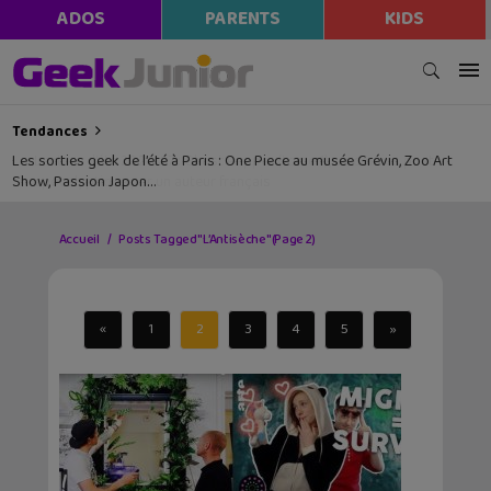
ADOS
PARENTS
KIDS
Tendances
Les sorties geek de l’été à Paris : One Piece au musée Grévin, Zoo Art
Show, Passion Japon…
Accueil
Posts Tagged "L’Antisèche"
(Page 2)
«
1
2
3
4
5
»