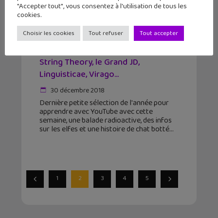
"Accepter tout", vous consentez à l'utilisation de tous les
cookies.
Choisir les cookies
Tout refuser
Tout accepter
Apprendre avec YouTube #109 :
String Theory, le Grand JD,
Linguisticae, Virago…
30 décembre 2018
Dernière petite sélection de l'année pour
apprendre avec YouTube avec cette
semaine, une balade radioactive, des infos
sur les elfes et une histoire de chat botté
1
2
3
4
5