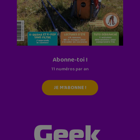
Abonne-toi !
11 numéros par an
JE M'ABONNE !