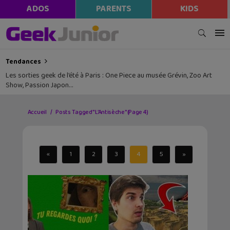
ADOS
PARENTS
KIDS
Tendances
Les sorties geek de l’été à Paris : One Piece au musée Grévin, Zoo Art
Show, Passion Japon…
Accueil
Posts Tagged "L’Antisèche"
(Page 4)
«
1
2
3
4
5
»