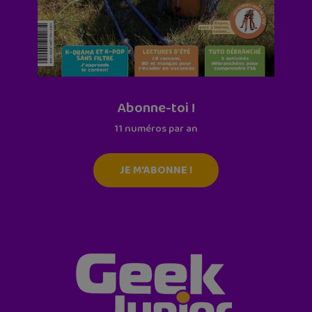
Abonne-toi !
11 numéros par an
JE M'ABONNE !