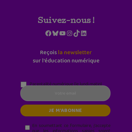
Suivez-nous !
Facebook
Bluesky
YouTube
Instagram
TikTok
LinkedIn
Reçois
la newsletter
sur l'éducation numérique
Parentalité numérique (le lundi matin)
En soumettant ce formulaire, j’accepte
que les informations saisies soient