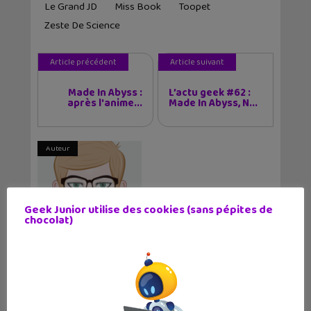
Le Grand JD
Miss Book
Toopet
Zeste De Science
Article précédent
Article suivant
Made In Abyss :
L’actu geek #62 :
après l'anime...
Made In Abyss, N...
Auteur
Geek Junior utilise des cookies (sans pépites de
chocolat)
Christophe Coquis
Journaliste web et père de deux grands ados,
j'aime tester de nouvelles applications et
regarder des séries télé tard le soir.