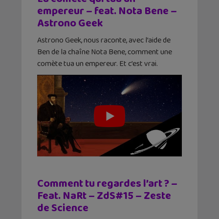
empereur – feat. Nota Bene –
Astrono Geek
Astrono Geek, nous raconte, avec l’aide de
Ben de la chaîne Nota Bene, comment une
comète tua un empereur. Et c’est vrai.
Comment tu regardes l’art ? –
Feat. NaRt – ZdS#15 – Zeste
de Science