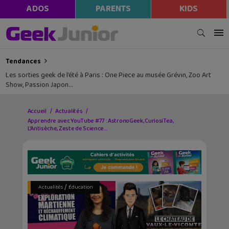
ADOS
PARENTS
KIDS
Tendances
Les sorties geek de l’été à Paris : One Piece au musée Grévin, Zoo Art
Show, Passion Japon…
Accueil
Actualités
Apprendre avec YouTube #77 : AstronoGeek, CuriosiTea,
L’Antisèche, Zeste de Science…
/
Actualités
Éducation