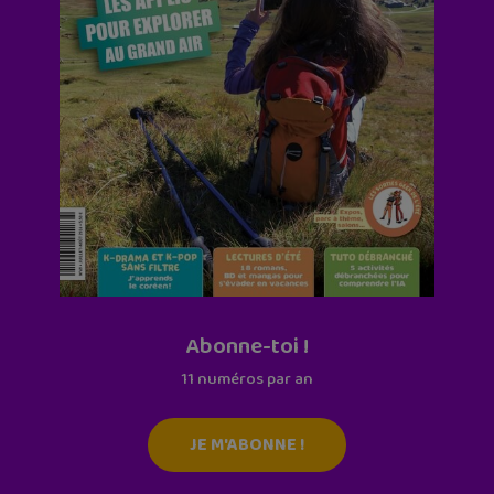
Abonne-toi !
11 numéros par an
JE M'ABONNE !