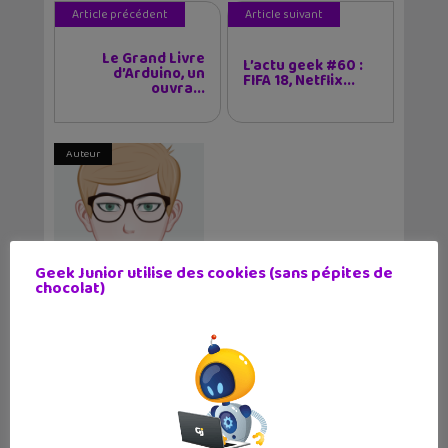
Article précédent
Article suivant
Le Grand Livre
L’actu geek #60 :
d’Arduino, un
FIFA 18, Netflix...
ouvra...
Auteur
Geek Junior utilise des cookies (sans pépites de
Christophe Coquis
chocolat)
Journaliste web et père de deux grands ados,
j'aime tester de nouvelles applications et
regarder des séries télé tard le soir.