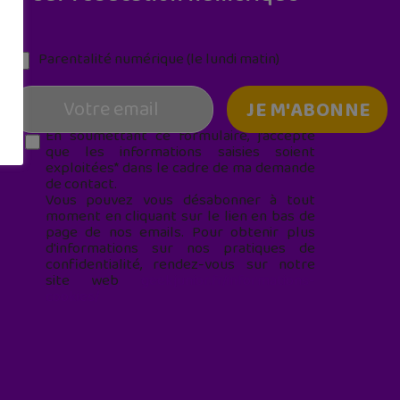
Parentalité numérique (le lundi matin)
En soumettant ce formulaire, j’accepte
que les informations saisies soient
exploitées* dans le cadre de ma demande
de contact.
Vous pouvez vous désabonner à tout
moment en cliquant sur le lien en bas de
page de nos emails. Pour obtenir plus
d'informations sur nos pratiques de
confidentialité, rendez-vous sur notre
site web
geekjunior.fr/informations-
cookies/