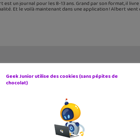
t est un journal pour les 8-13 ans. Grand par son format, il liv
ualité. Et le voilà maintenant dans une application ! Albert vient
Geek Junior utilise des cookies (sans pépites de
chocolat)