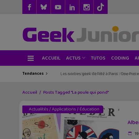
ACCUEIL
TUTOS
CODING
ACTUS
A
Tendances
Les sorties geek de l’été à Paris : One Pie
Accueil
Posts Tagged "La poule qui pond"
Actualités
/
Applications
/
Éducation
Albe
19