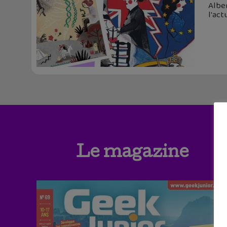
Alber
l'act
Le magazine