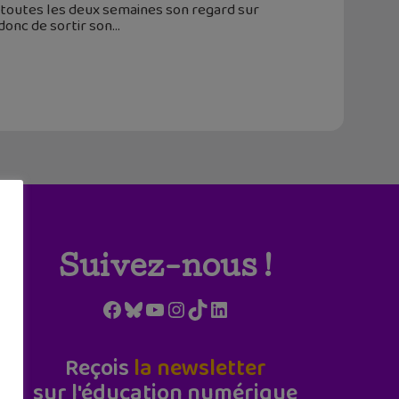
re toutes les deux semaines son regard sur
 donc de sortir son
Suivez-nous !
Facebook
Bluesky
YouTube
Instagram
TikTok
LinkedIn
Reçois
la newsletter
sur l'éducation numérique