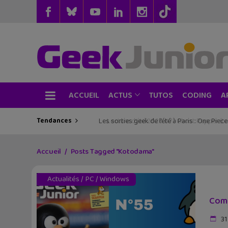
ACCUEIL
TUTOS
CODING
ACTUS
A
Tendances
Les sorties geek de l’été à Paris : One Pie
Accueil
Posts Tagged "Kotodama"
Actualités
/
PC
/
Windows
Comm
31