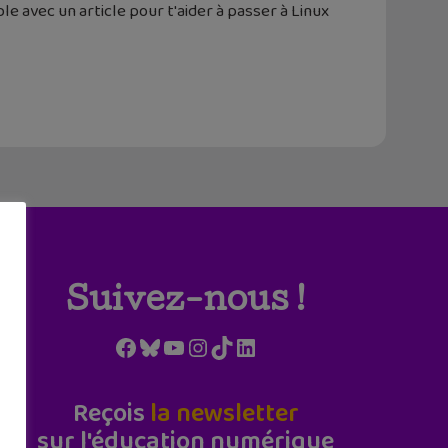
e avec un article pour t'aider à passer à Linux
Suivez-nous !
Facebook
Bluesky
YouTube
Instagram
TikTok
LinkedIn
Reçois
la newsletter
sur l'éducation numérique