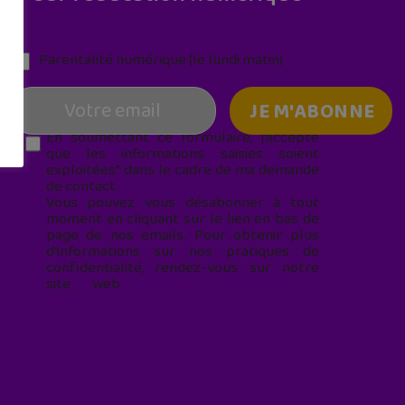
Parentalité numérique (le lundi matin)
En soumettant ce formulaire, j’accepte
que les informations saisies soient
exploitées* dans le cadre de ma demande
de contact.
Vous pouvez vous désabonner à tout
moment en cliquant sur le lien en bas de
page de nos emails. Pour obtenir plus
d'informations sur nos pratiques de
confidentialité, rendez-vous sur notre
site web
geekjunior.fr/informations-
cookies/