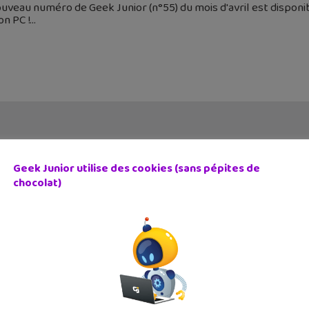
uveau numéro de Geek Junior (n°55) du mois d'avril est disponibl
on PC !
Geek Junior utilise des cookies (sans pépites de
chocolat)