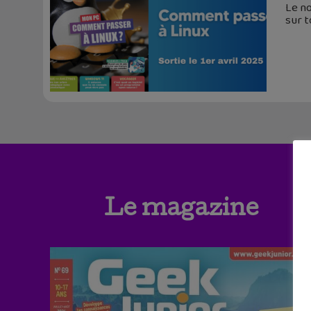
Le no
sur t
Le magazine