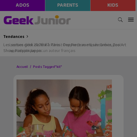
ADOS
PARENTS
KIDS
Tendances
Les sorties geek de l’été à Paris : One Piece au musée Grévin, Zoo Art
Show, Passion Japon…
Accueil
Posts Tagged "kit"