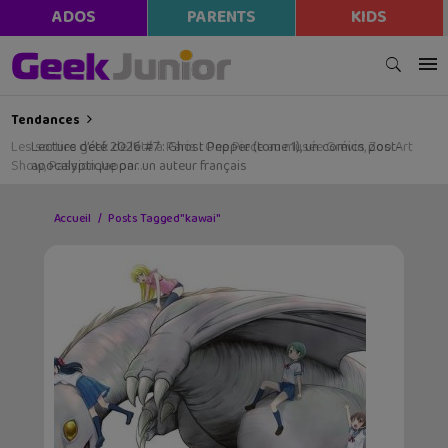
ADOS
PARENTS
KIDS
Tendances
Les sorties geek de l’été à Paris : One Piece au musée Grévin, Zoo Art
Show, Passion Japon…
Accueil
Posts Tagged "kawai"