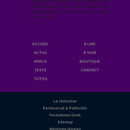
page de nos emails. Pour obtenir plus
d'informations sur nos pratiques de
confidentialité, rendez-vous sur notre
site web
geekjunior.fr/informations-
cookies/
ACCUEIL
À LIRE
ACTUS
À VOIR
APPLIS
BOUTIQUE
TESTS
CONTACT
TUTOS
La rédaction
Partenariat & Publicités
Formations Geek
Sitemap
Mentions légales