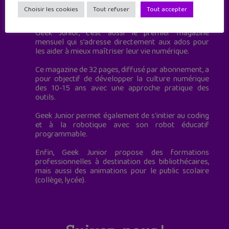
Geek Junior est le premier site de culture numérique
Choisir les cookies
Tout refuser
Tout accepter
à destination des adolescents.
Geek Junior, c’est aussi le premier magazine
mensuel qui s’adresse directement aux ados pour
les aider à mieux maîtriser leur vie numérique.
Ce magazine de 32 pages, diffusé par abonnement, a
pour objectif de développer la culture numérique
des 10-15 ans avec une approche pratique des
outils.
Geek Junior permet également de s'initier au coding
et à la robotique avec son robot éducatif
programmable.
Enfin, Geek Junior propose des formations
professionnelles à destination des bibliothécaires,
mais aussi des animations pour le public scolaire
(collège, lycée).