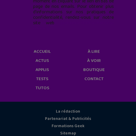
moment en cliquant sur le lien en bas de
page de nos emails. Pour obtenir plus
d'informations sur nos pratiques de
confidentialité, rendez-vous sur notre
site web
geekjunior.fr/informations-
cookies/
ACCUEIL
À LIRE
ACTUS
À VOIR
APPLIS
BOUTIQUE
TESTS
CONTACT
TUTOS
La rédaction
Partenariat & Publicités
Formations Geek
Sitemap