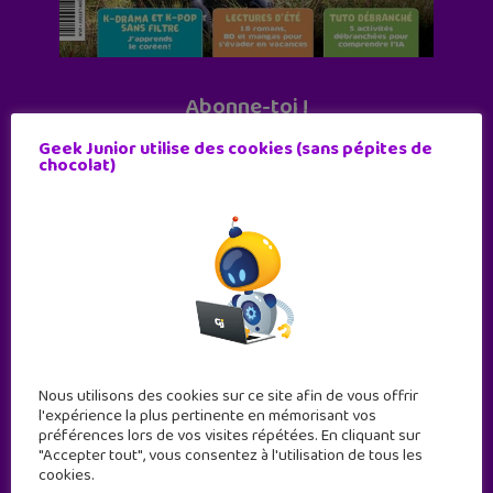
Abonne-toi !
11 numéros par an
Geek Junior utilise des cookies (sans pépites de
chocolat)
JE M'ABONNE !
Nous utilisons des cookies sur ce site afin de vous offrir
l'expérience la plus pertinente en mémorisant vos
préférences lors de vos visites répétées. En cliquant sur
"Accepter tout", vous consentez à l'utilisation de tous les
cookies.