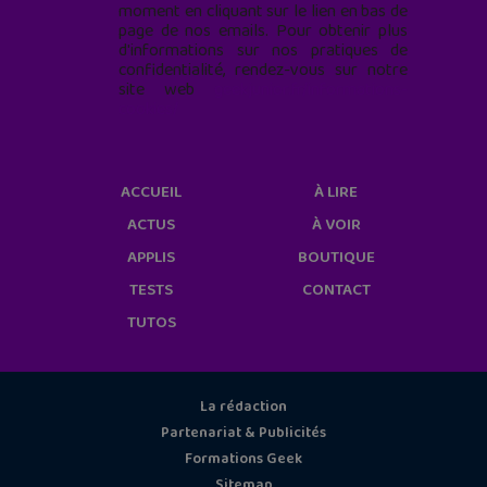
moment en cliquant sur le lien en bas de
page de nos emails. Pour obtenir plus
d'informations sur nos pratiques de
confidentialité, rendez-vous sur notre
site web
geekjunior.fr/informations-
cookies/
ACCUEIL
À LIRE
ACTUS
À VOIR
APPLIS
BOUTIQUE
TESTS
CONTACT
TUTOS
La rédaction
Partenariat & Publicités
Formations Geek
Sitemap