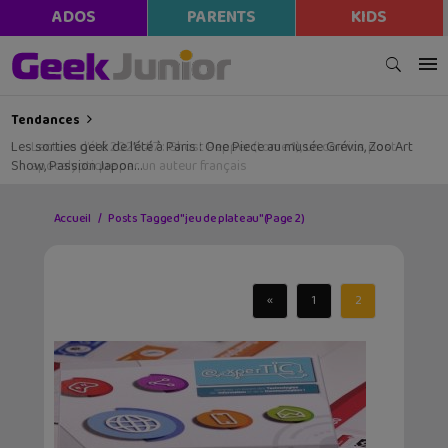
ADOS
PARENTS
KIDS
Tendances
Les sorties geek de l’été à Paris : One Piece au musée Grévin, Zoo Art
Show, Passion Japon…
Accueil
Posts Tagged "jeu de plateau"
(Page 2)
«
1
2