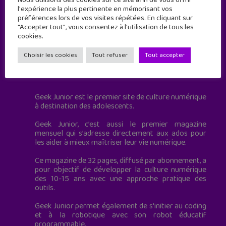
l'expérience la plus pertinente en mémorisant vos
préférences lors de vos visites répétées. En cliquant sur
"Accepter tout", vous consentez à l'utilisation de tous les
cookies.
Choisir les cookies
Tout refuser
Tout accepter
Geek Junior est le premier site de culture numérique
à destination des adolescents.
Geek Junior, c’est aussi le premier magazine
mensuel qui s’adresse directement aux ados pour
les aider à mieux maîtriser leur vie numérique.
Ce magazine de 32 pages, diffusé par abonnement, a
pour objectif de développer la culture numérique
des 10-15 ans avec une approche pratique des
outils.
Geek Junior permet également de s'initier au coding
et à la robotique avec son robot éducatif
programmable.