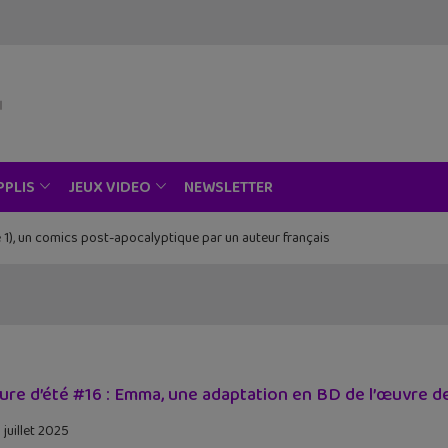
NEWSLETTER
PPLIS
JEUX VIDEO
Piece au musée Grévin, Zoo Art Show, Passion Japon…
ure d’été #16 : Emma, une adaptation en BD de l’œuvre d
 juillet 2025