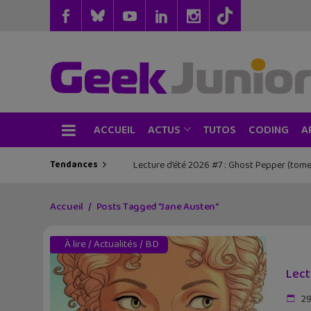
ACCUEIL
TUTOS
CODING
ACTUS
A
Tendances
Les sorties geek de l’été à Paris : One 
Accueil
Posts Tagged "Jane Austen"
À lire
/
Actualités
/
BD
Lect
29