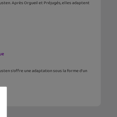
usten. Après Orgueil et Préjugés, elles adaptent
ue
Austen s'offre une adaptation sous la forme d'un