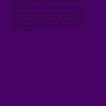
exploitées* dans le cadre de ma demande
de contact.
Vous pouvez vous désabonner à tout
moment en cliquant sur le lien en bas de
page de nos emails. Pour obtenir plus
d'informations sur nos pratiques de
confidentialité, rendez-vous sur notre
site web
geekjunior.fr/informations-
cookies/