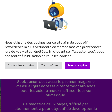
Nous utilisons des cookies sur ce site afin de vous offrir
l'expérience la plus pertinente en mémorisant vos préférences
lors de vos visites répétées. En cliquant sur "Accepter tout", vous
consentez à l'utilisation de tous les cookies.
Choisir les cookies
Tout refuser
Tout accepter
Geek Junior est le premier site de culture
numérique à destination des adolescents.
Geek Junior, c’est aussi le premier magazine
mensuel qui s’adresse directement aux ados
pour les aider à mieux maîtriser leur vie
numérique.
Ce magazine de 32 pages, diffusé par
abonnement, a pour objectif de développer la