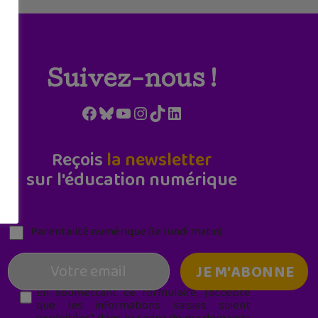
Suivez-nous !
Facebook
Bluesky
YouTube
Instagram
TikTok
LinkedIn
Reçois
la newsletter
sur l'éducation numérique
Parentalité numérique (le lundi matin)
En soumettant ce formulaire, j’accepte
que les informations saisies soient