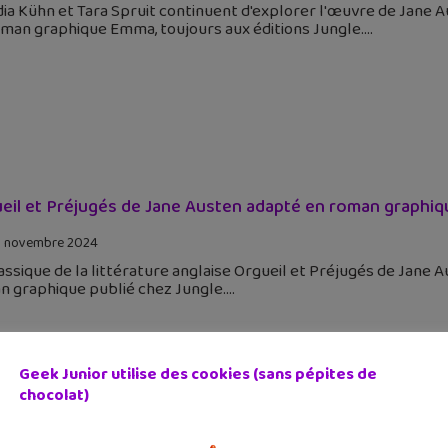
ia Kühn et Tara Spruit continuent d'explorer l'œuvre de Jane A
oman graphique Emma, toujours aux éditions Jungle.
eil et Préjugés de Jane Austen adapté en roman graphiq
 novembre 2024
assique de la littérature anglaise Orgueil et Préjugés de Jane 
n graphique publié chez Jungle.
Geek Junior utilise des cookies (sans pépites de
chocolat)