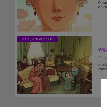
Claud
en r
À lire
/
Actualités
/
BD
Orgu
29
Le cl
roma