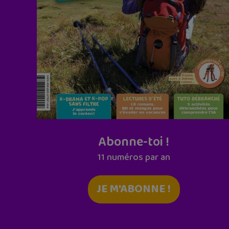
Abonne-toi !
11 numéros par an
JE M'ABONNE !