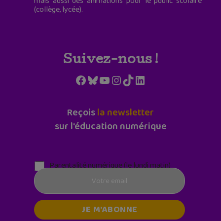
mais aussi des animations pour le public scolaire
(collège, lycée).
Suivez-nous !
Facebook
Bluesky
YouTube
Instagram
TikTok
LinkedIn
Reçois
la newsletter
sur l'éducation numérique
Parentalité numérique (le lundi matin)