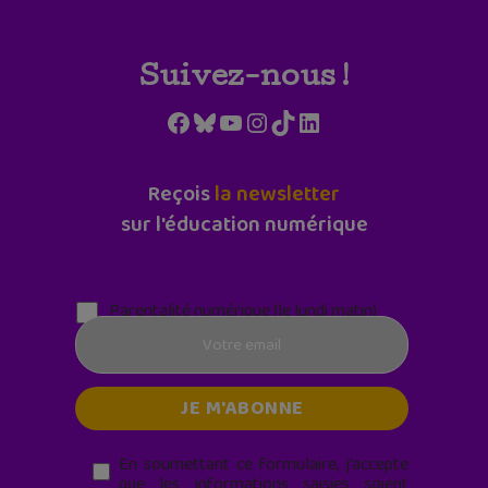
Suivez-nous !
Facebook
Bluesky
YouTube
Instagram
TikTok
LinkedIn
Reçois
la newsletter
sur l'éducation numérique
Parentalité numérique (le lundi matin)
En soumettant ce formulaire, j’accepte
que les informations saisies soient