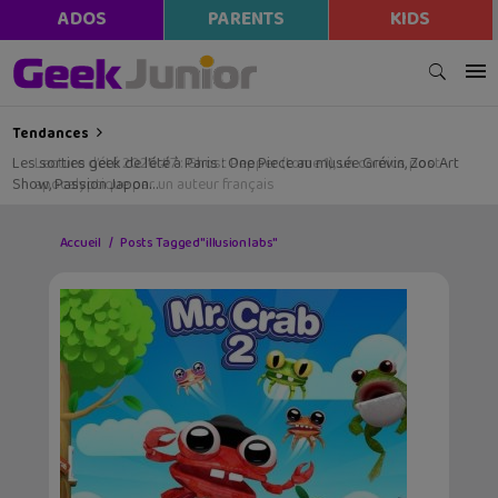
ADOS
PARENTS
KIDS
Tendances
Les sorties geek de l’été à Paris : One Piece au musée Grévin, Zoo Art
Show, Passion Japon…
Accueil
Posts Tagged "illusion labs"