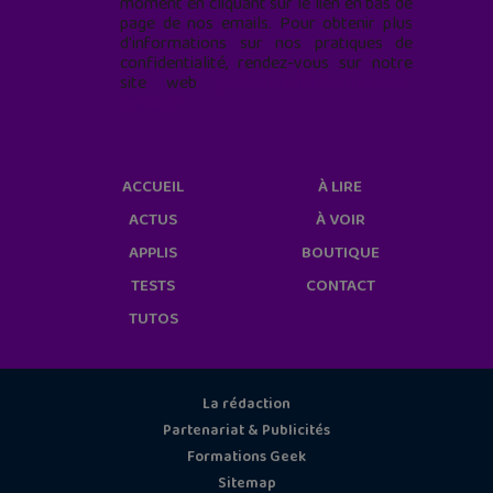
moment en cliquant sur le lien en bas de
page de nos emails. Pour obtenir plus
d'informations sur nos pratiques de
confidentialité, rendez-vous sur notre
site web
geekjunior.fr/informations-
cookies/
ACCUEIL
À LIRE
ACTUS
À VOIR
APPLIS
BOUTIQUE
TESTS
CONTACT
TUTOS
La rédaction
Partenariat & Publicités
Formations Geek
Sitemap