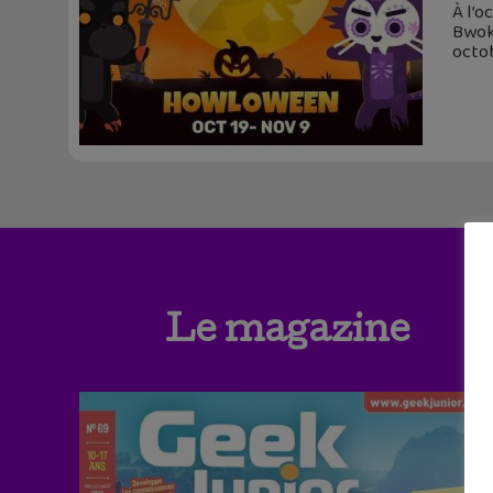
À l’
Bwok
octob
Le magazine