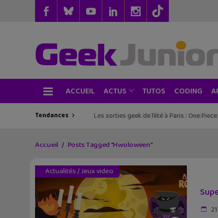
ACCUEIL
TUTOS
CODING
ACTUS
A
Tendances
Les sorties geek de l’été à Paris : One Pie
Accueil
Posts Tagged "Hwoloween"
Actualités
/
Jeux video
Supe
21