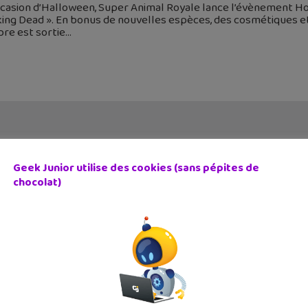
occasion d’Halloween, Super Animal Royale lance l’évènement 
ing Dead ». En bonus de nouvelles espèces, des cosmétiques et
re est sortie
Geek Junior utilise des cookies (sans pépites de
chocolat)