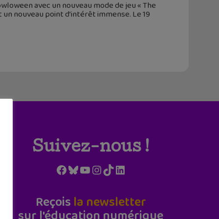
Howloween avec un nouveau mode de jeu « The
 un nouveau point d’intérêt immense. Le 19
Suivez-nous !
Facebook
Bluesky
YouTube
Instagram
TikTok
LinkedIn
Reçois
la newsletter
sur l'éducation numérique