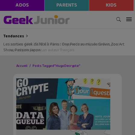
ADOS
PARENTS
KIDS
Tendances
Les sorties geek de l’été à Paris : One Piece au musée Grévin, Zoo Art
Show, Passion Japon…
Accueil
Posts Tagged "HugoDecrypte"