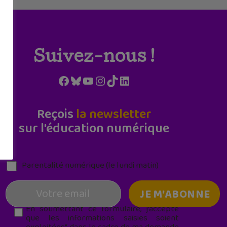
Suivez-nous !
Facebook
Bluesky
YouTube
Instagram
TikTok
LinkedIn
Reçois
la newsletter
sur l'éducation numérique
Parentalité numérique (le lundi matin)
En soumettant ce formulaire, j’accepte
que les informations saisies soient