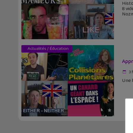
Histo
8 vid
Nozm
Actualités
/
Éducation
Appr
3 
Une h