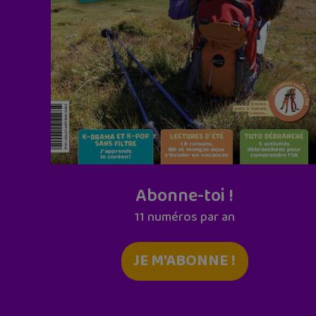
Abonne-toi !
11 numéros par an
JE M'ABONNE !