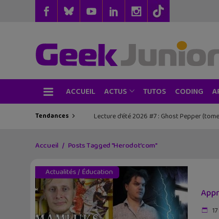
ACCUEIL
TUTOS
CODING
ACTUS
A
Tendances
Lecture d’été 2026 #7 : Ghost Pepper (tome
Accueil
Posts Tagged "Herodot’com"
Actualités
/
Éducation
Appr
17