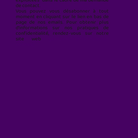
exploitées* dans le cadre de ma demande
de contact.
Vous pouvez vous désabonner à tout
moment en cliquant sur le lien en bas de
page de nos emails. Pour obtenir plus
d'informations sur nos pratiques de
confidentialité, rendez-vous sur notre
site web
geekjunior.fr/informations-
cookies/