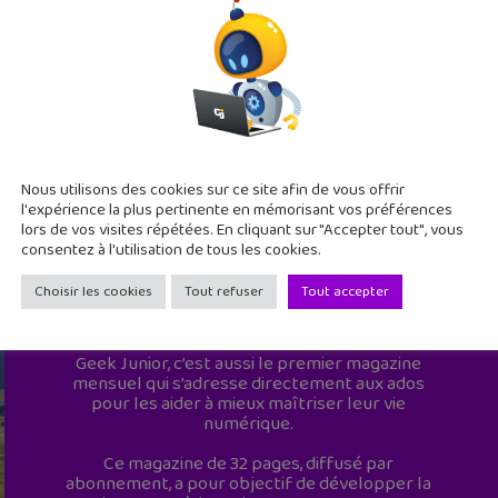
Nous utilisons des cookies sur ce site afin de vous offrir
l'expérience la plus pertinente en mémorisant vos préférences
lors de vos visites répétées. En cliquant sur "Accepter tout", vous
consentez à l'utilisation de tous les cookies.
Choisir les cookies
Tout refuser
Tout accepter
Geek Junior est le premier site de culture
numérique à destination des adolescents.
Geek Junior, c’est aussi le premier magazine
mensuel qui s’adresse directement aux ados
pour les aider à mieux maîtriser leur vie
numérique.
Ce magazine de 32 pages, diffusé par
abonnement, a pour objectif de développer la