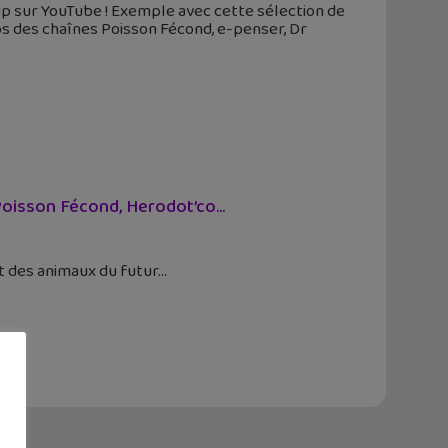
up sur YouTube ! Exemple avec cette sélection de
os des chaînes Poisson Fécond, e-penser, Dr
oisson Fécond, Herodot’co...
t des animaux du futur