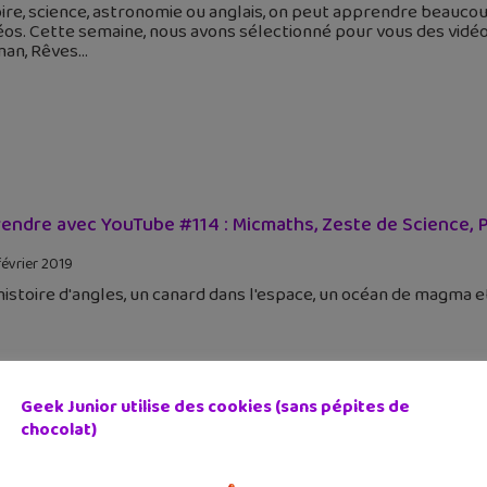
ire, science, astronomie ou anglais, on peut apprendre beauco
éos. Cette semaine, nous avons sélectionné pour vous des vidé
an, Rêves
endre avec YouTube #114 : Micmaths, Zeste de Science, P
février 2019
istoire d'angles, un canard dans l'espace, un océan de magma e
Geek Junior utilise des cookies (sans pépites de
chocolat)