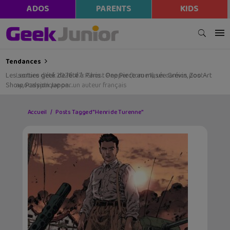
ADOS
PARENTS
KIDS
Tendances
Les sorties geek de l’été à Paris : One Piece au musée Grévin, Zoo Art
Show, Passion Japon…
Accueil
Posts Tagged "Henri de Turenne"