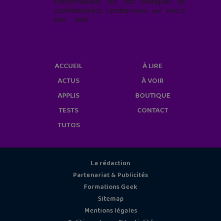
d'informations sur nos pratiques de
confidentialité, rendez-vous sur notre
site web
geekjunior.fr/informations-
cookies/
ACCUEIL
À LIRE
ACTUS
À VOIR
APPLIS
BOUTIQUE
TESTS
CONTACT
TUTOS
La rédaction
Partenariat & Publicités
Formations Geek
Sitemap
Mentions légales