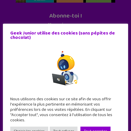
Abonne-toi !
11 numéros par an
Geek Junior utilise des cookies (sans pépites de
chocolat)
JE M'ABONNE !
Nous utilisons des cookies sur ce site afin de vous offrir
l'expérience la plus pertinente en mémorisant vos
préférences lors de vos visites répétées. En cliquant sur
"Accepter tout", vous consentez à l'utilisation de tous les
cookies.
Geek Junior est le premier site de culture numérique
à destination des adolescents.