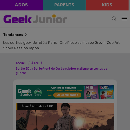
ADOS
PARENTS
KIDS
Tendances
Les sorties geek de l’été à Paris : One Piece au musée Grévin, Zoo Art
Show, Passion Japon…
Accueil
À lire
Sortie BD : « Sur le front de Corée », le journalisme en temps de
guerre
/
/
À lire
Actualités
BD