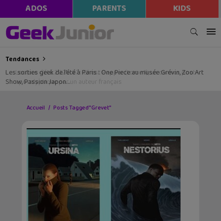
ADOS
PARENTS
KIDS
Tendances
Les sorties geek de l’été à Paris : One Piece au musée Grévin, Zoo Art
Show, Passion Japon…
Accueil
Posts Tagged "Grevet"