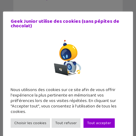
Geek Junior utilise des cookies (sans pépites de
chocolat)
Tags
Dystopie
Grevet
Article précédent
Article suivant
Comment afficher
Novembre 2022 :
le pourcentage
quels sont les 3 j...
de...
Auteur
Nous utilisons des cookies sur ce site afin de vous offrir
l'expérience la plus pertinente en mémorisant vos
préférences lors de vos visites répétées. En cliquant sur
"Accepter tout", vous consentez à l'utilisation de tous les
cookies.
Choisir les cookies
Tout refuser
Tout accepter
Mariel Balbuena
Vallejos