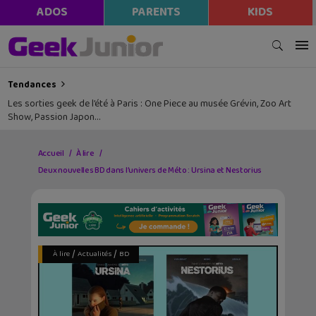
ADOS
PARENTS
KIDS
Tendances
Les sorties geek de l’été à Paris : One Piece au musée Grévin, Zoo Art
Show, Passion Japon…
Accueil
À lire
Deux nouvelles BD dans l’univers de Méto : Ursina et Nestorius
/
/
À lire
Actualités
BD