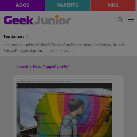
ADOS
PARENTS
KIDS
Tendances
Les sorties geek de l’été à Paris : One Piece au musée Grévin, Zoo Art
Show, Passion Japon…
Accueil
Posts Tagged "graffiti"