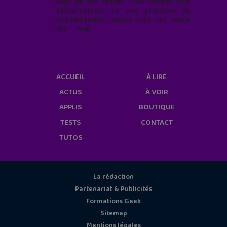
page de nos emails. Pour obtenir plus
d'informations sur nos pratiques de
confidentialité, rendez-vous sur notre
site web
geekjunior.fr/informations-
cookies/
ACCUEIL
À LIRE
ACTUS
À VOIR
APPLIS
BOUTIQUE
TESTS
CONTACT
TUTOS
La rédaction
Partenariat & Publicités
Formations Geek
Sitemap
Mentions légales