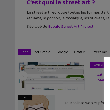
C’est quoi le street art ?
Le street art regroupe toutes les formes d’art r
réclame, le pochoir, la mosaïque, les stickers, l’
Site web du
Google Street Art Project
Tags
Art Urbain
Google
Graffiti
Street Art
Article pré
Adieu 
naviga.
Auteur
Journaliste web et père de