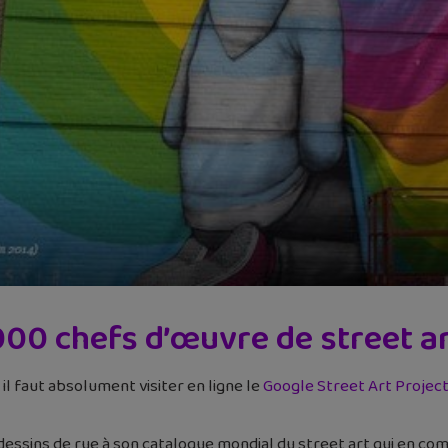
00 chefs d’œuvre de street a
, il faut absolument visiter en ligne le
Google Street Art Projec
 dessins de rue à son catalogue mondial du street art qui en co