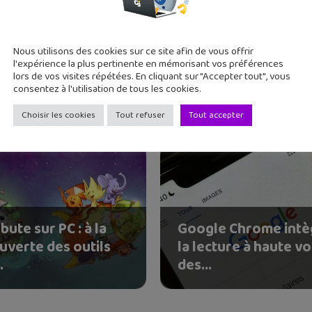
Nous utilisons des cookies sur ce site afin de vous offrir
l'expérience la plus pertinente en mémorisant vos préférences
lors de vos visites répétées. En cliquant sur "Accepter tout", vous
consentez à l'utilisation de tous les cookies.
Choisir les cookies
Tout refuser
Tout accepter
bute sur PC : à la
Google Chrome intè
uverte des outils
la lecture à haute vo
.
des...