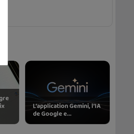
gre
ix
L’application Gemini, l’IA
de Google e...