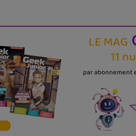
LE MAG
11 n
par abonnement e