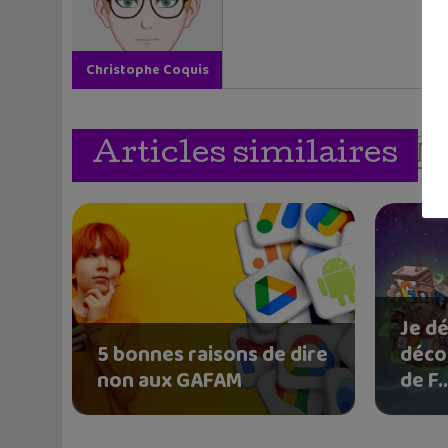
Christophe Coquis
Articles similaires
Je dé
5 bonnes raisons de dire
déco
non aux GAFAM
de F..