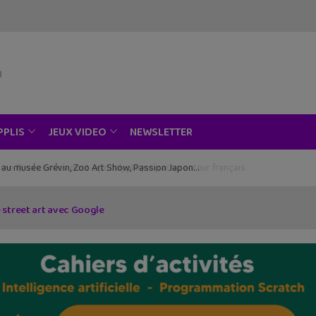
NEWSLETTER
PPLIS
JEUX VIDEO
ce au musée Grévin, Zoo Art Show, Passion Japon…
street art avec Google